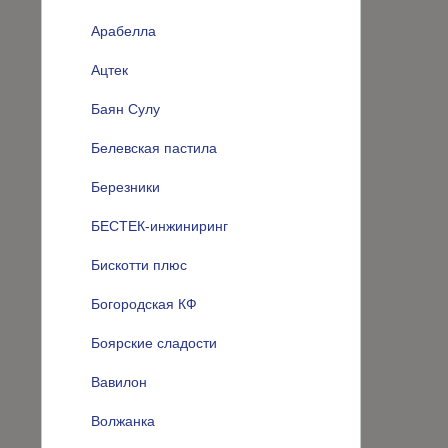
Арабелла
Ацтек
Баян Сулу
Белевская пастила
Березники
БЕСТЕК-инжиниринг
Бискотти плюс
Богородская КФ
Боярские сладости
Вавилон
Волжанка