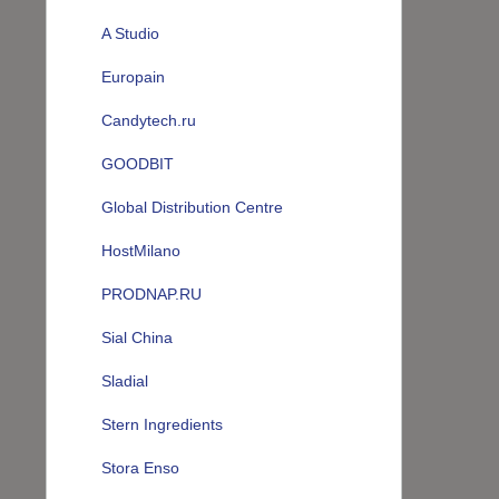
A Studio
Europain
Candytech.ru
GOODBIT
Global Distribution Centre
HostMilano
PRODNAP.RU
Sial China
Sladial
Stern Ingredients
Stora Enso