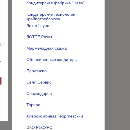
Кондитерская фабрика "Нева"
Кондитерские технологии
крайпотребсоюза
Летто Групп
ЛОТТЕ Рахат
й
››
Мармеладная сказка
Объединенные кондитеры
Продэкспо
Селл Сервис
Сладкодаров
Тореро
Хлебокомбинат Георгиевский
ЭКО РЕСУРС