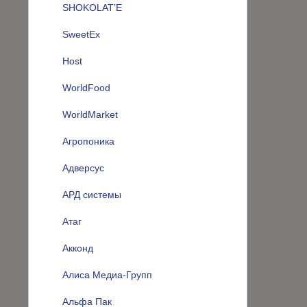
SHOKOLAT’E
SweetEx
Host
WorldFood
WorldMarket
Агропоника
Адверсус
АРД системы
Атаг
Акконд
Алиса Медиа-Групп
Альфа Пак