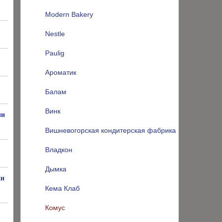
Modern Bakery
Nestle
Paulig
Ароматик
Балам
Винк
ии
Вишневогорская кондитерская фабрика
Владкон
Дымка
ии
Кема Клаб
Комус